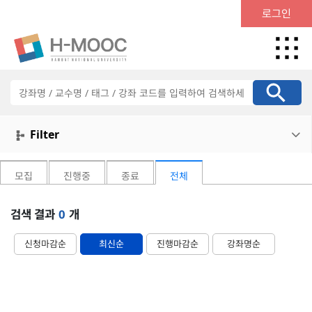
로그인
강
좌
검
색
Filter

모집
진행중
종료
전체
검색 결과
0
개
신청마감순
최신순
진행마감순
강좌명순